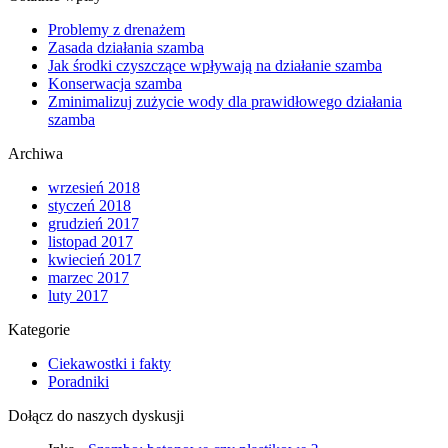
Problemy z drenażem
Zasada działania szamba
Jak środki czyszczące wpływają na działanie szamba
Konserwacja szamba
Zminimalizuj zużycie wody dla prawidłowego działania
szamba
Archiwa
wrzesień 2018
styczeń 2018
grudzień 2017
listopad 2017
kwiecień 2017
marzec 2017
luty 2017
Kategorie
Ciekawostki i fakty
Poradniki
Dołącz do naszych dyskusji