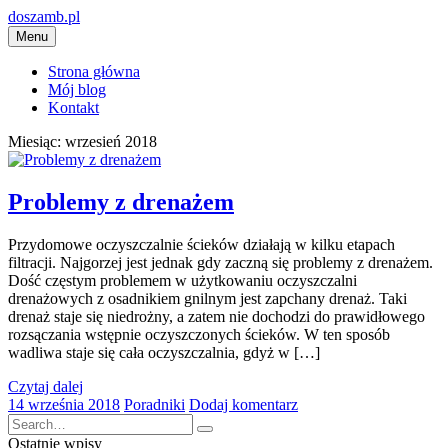
Przejdź
doszamb.pl
do
Menu
treści
Strona główna
Mój blog
Kontakt
Miesiąc: wrzesień 2018
Problemy z drenażem
Przydomowe oczyszczalnie ścieków działają w kilku etapach
filtracji. Najgorzej jest jednak gdy zaczną się problemy z drenażem.
Dość częstym problemem w użytkowaniu oczyszczalni
drenażowych z osadnikiem gnilnym jest zapchany drenaż. Taki
drenaż staje się niedrożny, a zatem nie dochodzi do prawidłowego
rozsączania wstępnie oczyszczonych ścieków. W ten sposób
wadliwa staje się cała oczyszczalnia, gdyż w […]
Czytaj dalej
14 września 2018
Poradniki
Dodaj komentarz
Ostatnie wpisy