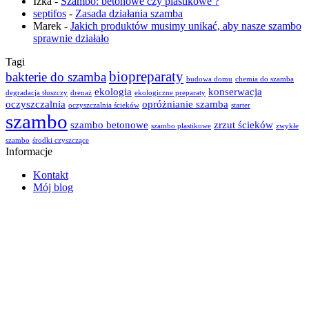
Izka
-
Szambo: betonowe czy plastikowe ?
septifos
-
Zasada działania szamba
Marek
-
Jakich produktów musimy unikać, aby nasze szambo
sprawnie działało
Tagi
biopreparaty
bakterie do szamba
budowa domu
chemia do szamba
ekologia
konserwacja
degradacja tłuszczy
drenaż
ekologiczne preparaty
oczyszczalnia
opróżnianie szamba
oczyszczalnia ścieków
starter
szambo
szambo betonowe
zrzut ścieków
szambo plastikowe
zwykłe
szambo
środki czyszczące
Informacje
Kontakt
Mój blog
Zasada działania szamba