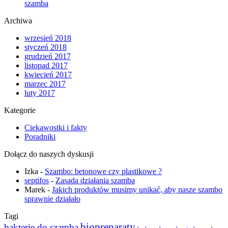
szamba
Archiwa
wrzesień 2018
styczeń 2018
grudzień 2017
listopad 2017
kwiecień 2017
marzec 2017
luty 2017
Kategorie
Ciekawostki i fakty
Poradniki
Dołącz do naszych dyskusji
Izka
-
Szambo: betonowe czy plastikowe ?
septifos
-
Zasada działania szamba
Marek
-
Jakich produktów musimy unikać, aby nasze szambo
sprawnie działało
Tagi
biopreparaty
bakterie do szamba