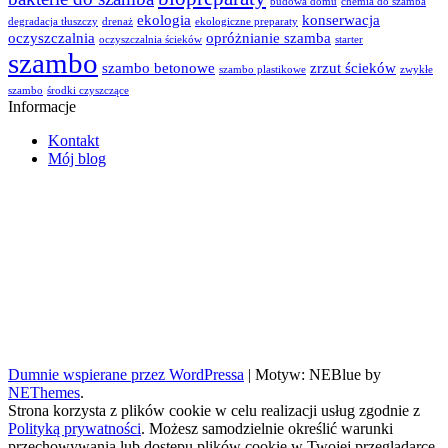
budowa domu
chemia do szamba
ekologia
konserwacja
degradacja tłuszczy
drenaż
ekologiczne preparaty
oczyszczalnia
opróżnianie szamba
oczyszczalnia ścieków
starter
szambo
szambo betonowe
zrzut ścieków
szambo plastikowe
zwykłe
szambo
środki czyszczące
Informacje
Kontakt
Mój blog
Problemy z drenażem
Dumnie wspierane przez WordPressa
|
Motyw: NEBlue by
NEThemes
.
Strona korzysta z plików cookie w celu realizacji usług zgodnie z
Polityką prywatności
. Możesz samodzielnie określić warunki
przechowywania lub dostępu plików cookie w Twojej przeglądarce.