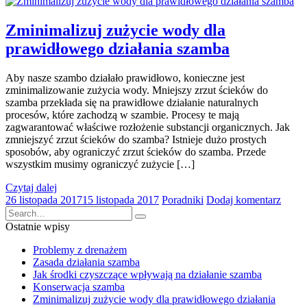
Zminimalizuj zużycie wody dla
prawidłowego działania szamba
Aby nasze szambo działało prawidłowo, konieczne jest
zminimalizowanie zużycia wody. Mniejszy zrzut ścieków do
szamba przekłada się na prawidłowe działanie naturalnych
procesów, które zachodzą w szambie. Procesy te mają
zagwarantować właściwe rozłożenie substancji organicznych. Jak
zmniejszyć zrzut ścieków do szamba? Istnieje dużo prostych
sposobów, aby ograniczyć zrzut ścieków do szamba. Przede
wszystkim musimy ograniczyć zużycie […]
Czytaj dalej
26 listopada 2017
15 listopada 2017
Poradniki
Dodaj komentarz
Ostatnie wpisy
Problemy z drenażem
Zasada działania szamba
Jak środki czyszczące wpływają na działanie szamba
Konserwacja szamba
Zminimalizuj zużycie wody dla prawidłowego działania