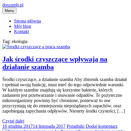
Przejdź
doszamb.pl
do
Menu
treści
Strona główna
Mój blog
Kontakt
Tag: ekologia
Jak środki czyszczące wpływają na
działanie szamba
Środki czyszczące, a działanie szamba Aby zbiornik szamba działał
i spełniał swoją funkcję, musi mieć do tego odpowiednie warunki.
W każdym szambie znajdują się korzystne bakterie, których
zadaniem jest przetwarzanie i usuwanie odpadów. Te pożyteczne
mikroorganizmy powinny być chronione, ponieważ to one
przyczyniają się do zmniejszenia niepożądanych zapachów, oraz
zapobiegają zapychania odpływów. Niestety środki czystości, […]
Czytaj dalej
16 grudnia 2017
14 listopada 2017
Poradniki
Dodaj komentarz